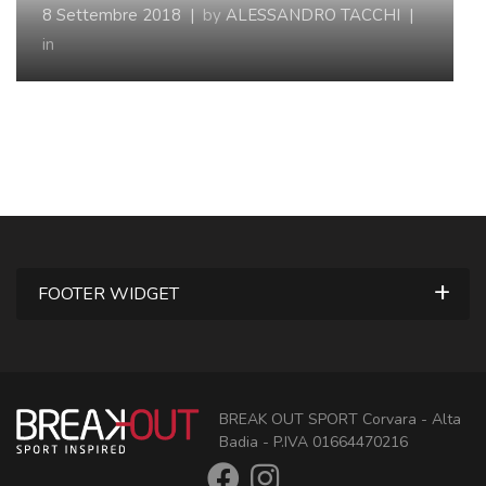
8 Settembre 2018
|
by
ALESSANDRO TACCHI
|
in
FOOTER WIDGET
BREAK OUT SPORT Corvara - Alta
Badia - P.IVA 01664470216