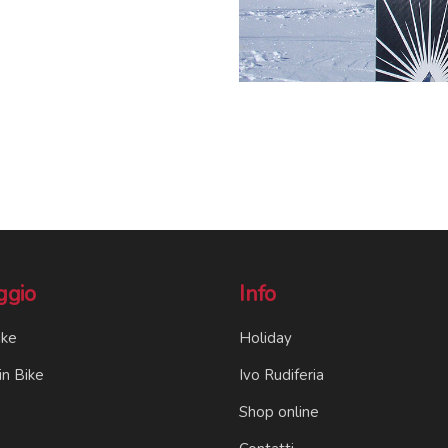
ggio
Info
ike
Holiday
n Bike
Ivo Rudiferia
Shop online