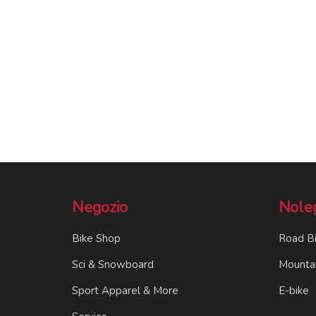
Negozio
Nole
Bike Shop
Road B
Sci & Snowboard
Mountai
Sport Apparel & More
E-bike