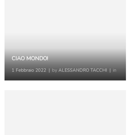
CIAO MONDO!
1 Febbraio 2022
|
by
ALESSANDRO TACCHI
|
in