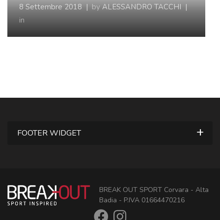
8 Settembre 2018
|
by
ALESSANDRO TACCHI
|
in
FOOTER WIDGET
BREAK OUT SPORT Corvara - Alta
Badia - P.IVA 01664470216