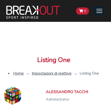
0
Toggle
naviga
Listing One
Home
→
Impostazioni di reattive
→
Listing One
ALESSANDRO TACCHI
Administrator