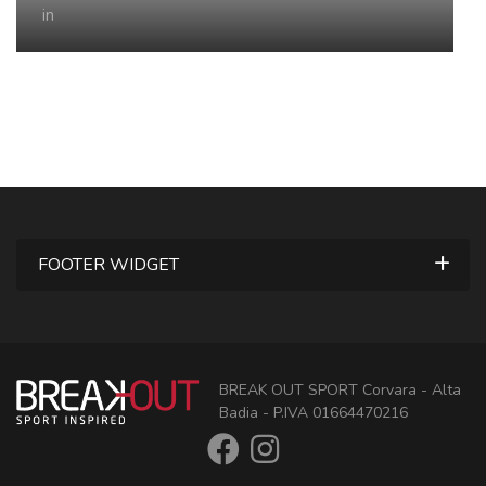
in
FOOTER WIDGET
BREAK OUT SPORT Corvara - Alta
Badia - P.IVA 01664470216