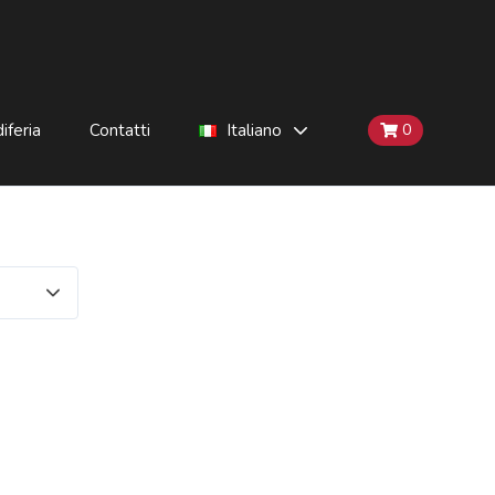
iferia
Contatti
Italiano
0